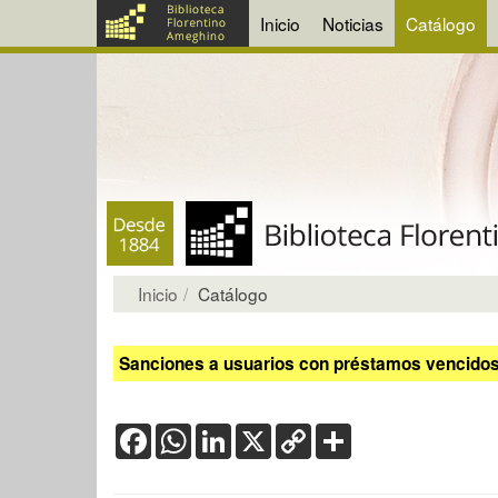
Inicio
Noticias
Catálogo
Inicio
Catálogo
Sanciones a usuarios con préstamos vencidos:
Facebook
WhatsApp
LinkedIn
X
Copy
Share
Link