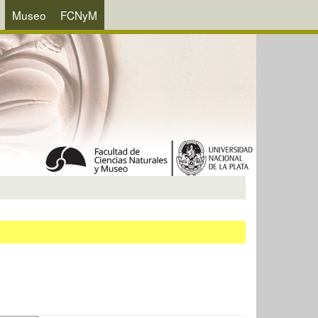
Museo
FCNyM