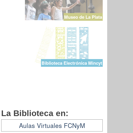
Museo de La Plata
Biblioteca Electrónica Mincyt
La Biblioteca en:
Aulas Virtuales FCNyM