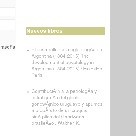
Nuevos libros
traseña
El desarrollo de la egiptologÃ­a en
Argentina (1884-2015) The
development of egyptology in
Argentina (1884-2015) / Fuscaldo,
Perla
ContribuciÃ³n a la petrologÃ­a y
estratigrafÃ­a del glacial
gondwÃ¡nico uruguayo y apuntes
a propÃ³sito de un croquis
sinÃ³ptico del Gondwana
brasileÃ±o / Walther, K.