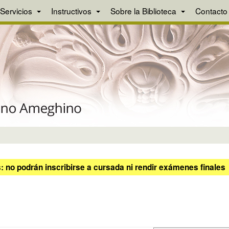
Servicios
Instructivos
Sobre la Biblioteca
Contacto
 no podrán inscribirse a cursada ni rendir exámenes finales