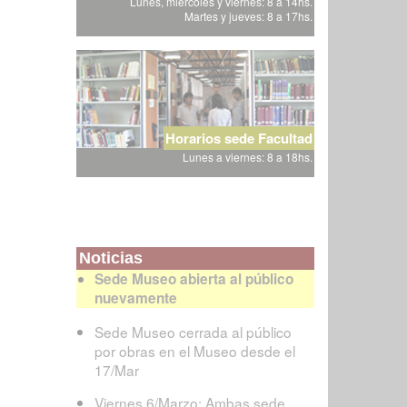
Lunes, miércoles y viernes: 8 a 14hs.
Martes y jueves: 8 a 17hs.
Horarios sede Facultad
Lunes a viernes: 8 a 18hs.
Noticias
Sede Museo abierta al público
nuevamente
Sede Museo cerrada al público
por obras en el Museo desde el
17/Mar
Viernes 6/Marzo: Ambas sede