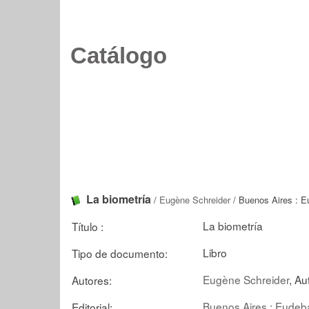
Catálogo
La biometría
/
Eugène Schreider
/ Buenos Aires : E
La biometría
Título :
Libro
Tipo de documento:
Eugène Schreider
, Au
Autores:
Buenos Aires : Eudeb
Editorial: