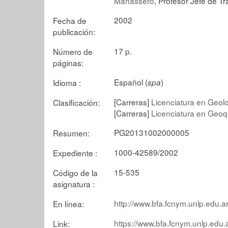
Manassero
, Profesor Jefe de Tr
2002
Fecha de
publicación:
17 p.
Número de
páginas:
Español (
)
Idioma :
spa
[Carreras]
Licenciatura en Geol
Clasificación:
[Carreras]
Licenciatura en Geoq
PG20131002000005
Resumen:
1000-42589/2002
Expediente :
15-535
Código de la
asignatura :
http://www.bfa.fcnym.unlp.edu.a
En línea:
https://www.bfa.fcnym.unlp.edu.
Link: