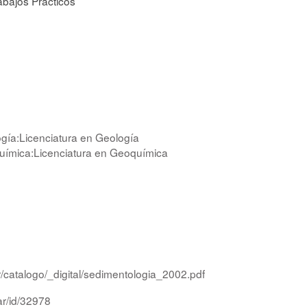
abajos Prácticos
ogía:Licenciatura en Geología
uímica:Licenciatura en Geoquímica
r/catalogo/_digital/sedimentologia_2002.pdf
ar/id/32978