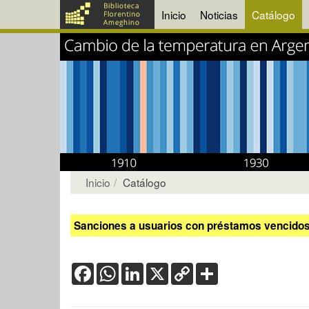
Inicio
Noticias
Catálogo
Inicio
Catálogo
Sanciones a usuarios con préstamos vencidos:
Facebook
WhatsApp
LinkedIn
X
Copy
Share
Link