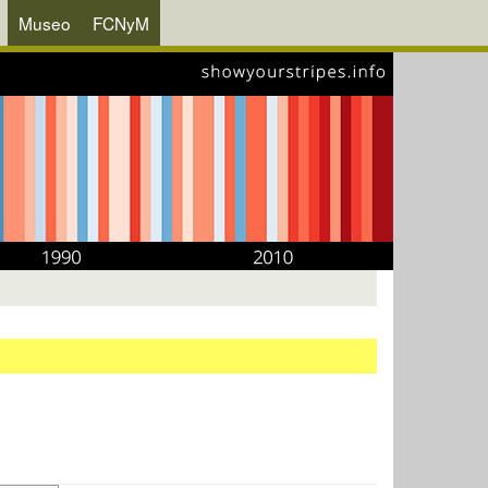
Museo
FCNyM