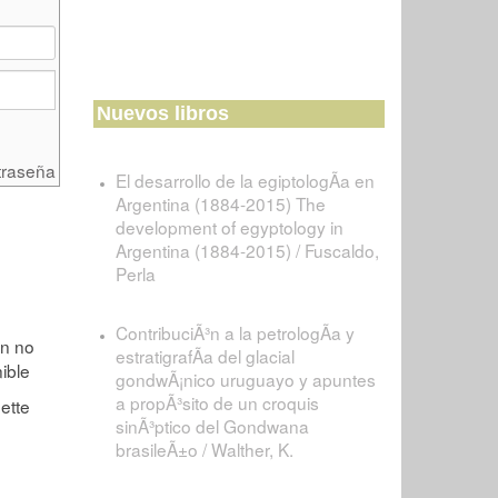
Nuevos libros
traseña
El desarrollo de la egiptologÃ­a en
Argentina (1884-2015) The
development of egyptology in
Argentina (1884-2015) / Fuscaldo,
Perla
ContribuciÃ³n a la petrologÃ­a y
estratigrafÃ­a del glacial
gondwÃ¡nico uruguayo y apuntes
a propÃ³sito de un croquis
sinÃ³ptico del Gondwana
brasileÃ±o / Walther, K.