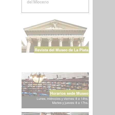
del Mioceno
Revista del Museo de La Plata
Horarios sede Museo
Lunes, miércoles y viernes: 8 a 14hs.
Martes y jueves: 8 a 17hs.