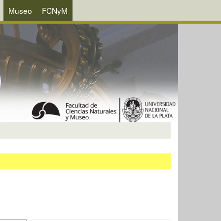
Museo
FCNyM