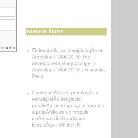
Nuevos libros
traseña
El desarrollo de la egiptologÃ­a en
Argentina (1884-2015) The
development of egyptology in
Argentina (1884-2015) / Fuscaldo,
Perla
ContribuciÃ³n a la petrologÃ­a y
estratigrafÃ­a del glacial
gondwÃ¡nico uruguayo y apuntes
a propÃ³sito de un croquis
sinÃ³ptico del Gondwana
brasileÃ±o / Walther, K.