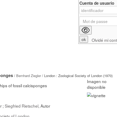
Cuenta de usuario
Olvidé mi con
sponges
/
Bernhard Ziegler
/ London : Zoological Society of London (1970)
hips of fossil calcisponges
r ;
Siegfried Rietschel
, Autor
ociety of London