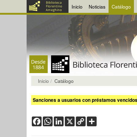
Inicio
Noticias
Catálogo
Inicio
Catálogo
Sanciones a usuarios con préstamos vencidos:
Facebook
WhatsApp
LinkedIn
X
Copy
Share
Link