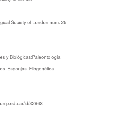
gical Society of London
num. 25
es y Biológicas:Paleontología
ros
Esponjas
Filogenética
.unlp.edu.ar/id/32968