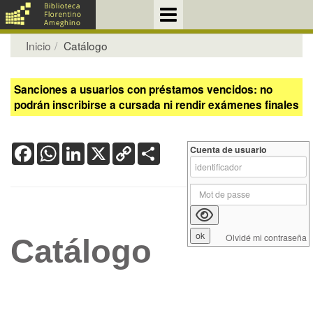
Inicio
Catálogo
Sanciones a usuarios con préstamos vencidos: no
podrán inscribirse a cursada ni rendir exámenes finales
Facebook
WhatsApp
LinkedIn
X
Copy
Share
Cuenta de usuario
Link
Olvidé mi contraseña
Catálogo