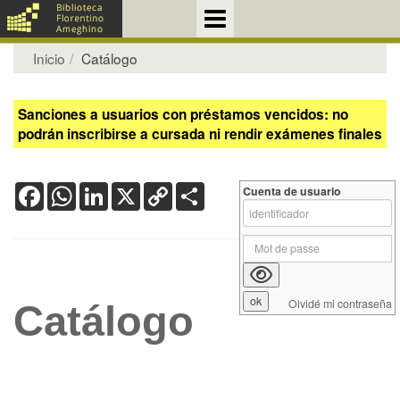
Inicio
Catálogo
Sanciones a usuarios con préstamos vencidos: no
podrán inscribirse a cursada ni rendir exámenes finales
Facebook
WhatsApp
LinkedIn
X
Copy
Share
Cuenta de usuario
Link
Olvidé mi contraseña
Catálogo