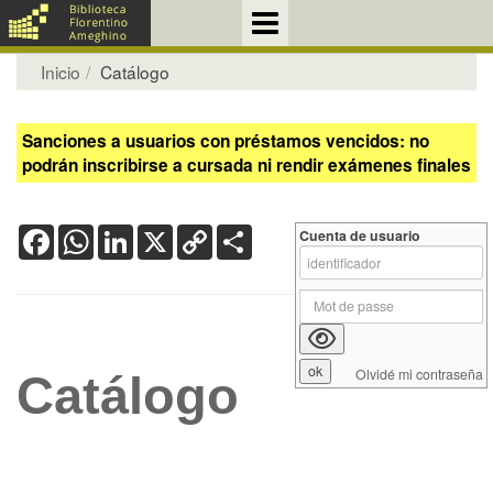
Inicio
Catálogo
Sanciones a usuarios con préstamos vencidos: no
podrán inscribirse a cursada ni rendir exámenes finales
Facebook
WhatsApp
LinkedIn
X
Copy
Share
Cuenta de usuario
Link
Olvidé mi contraseña
Catálogo