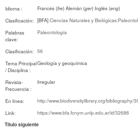
Francés (
) Alemán (
) Inglés (
)
Idioma :
fre
ger
eng
[BFA]
Ciencias Naturales y Biológicas:Paleonto
Clasificación:
Paleontología
Palabras
clave:
56
Clasificación:
Geología y geoquímica
Tema Principal
/ Disciplina :
Irregular
Revista-
Frecuencia :
http://www.biodiversitylibrary.org/bibliograph
En línea:
https://www.bfa.fcnym.unlp.edu.ar/id/32686
Link:
Título siguiente