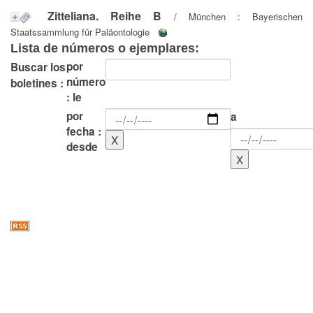
Zitteliana. Reihe B
/ München : Bayerischen
Staatssammlung für Paläontologie
Lista de números o ejemplares:
por
Buscar los
número
boletines :
: le
por
a
fecha :
desde