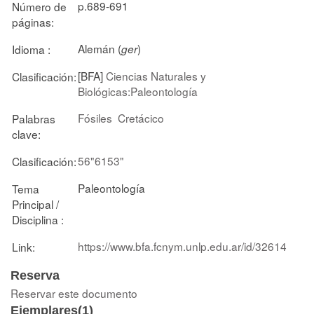
p.689-691
Número de
páginas:
Alemán (
)
Idioma :
ger
[BFA]
Ciencias Naturales y
Clasificación:
Biológicas:Paleontología
Fósiles
Cretácico
Palabras
clave:
56"6153"
Clasificación:
Paleontología
Tema
Principal /
Disciplina :
https://www.bfa.fcnym.unlp.edu.ar/id/32614
Link:
Reserva
Reservar este documento
Ejemplares(1)