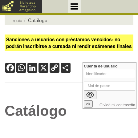
Inicio
Catálogo
Sanciones a usuarios con préstamos vencidos: no
podrán inscribirse a cursada ni rendir exámenes finales
Facebook
WhatsApp
LinkedIn
X
Copy
Share
Cuenta de usuario
Link
Olvidé mi contraseña
Catálogo