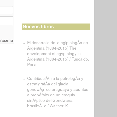
Nuevos libros
traseña
El desarrollo de la egiptologÃ­a en
Argentina (1884-2015) The
development of egyptology in
Argentina (1884-2015) / Fuscaldo,
Perla
ContribuciÃ³n a la petrologÃ­a y
estratigrafÃ­a del glacial
gondwÃ¡nico uruguayo y apuntes
a propÃ³sito de un croquis
sinÃ³ptico del Gondwana
brasileÃ±o / Walther, K.