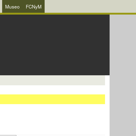
Museo
FCNyM