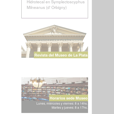
Hidrotecal en Symplectoscyphus
Milneanus (d' Orbigny)
Revista del Museo de La Plata
Horarios sede Museo
Lunes, miércoles y viernes: 8 a 14hs.
Martes y jueves: 8 a 17hs.