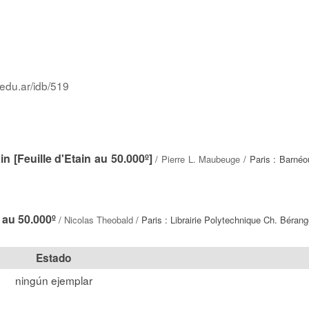
.edu.ar/idb/519
in [Feuille d'Etain au 50.000º]
/
Pierre L. Maubeuge
/ Paris : Barnéo
 au 50.000º
/
Nicolas Theobald
/ Paris : Librairie Polytechnique Ch. Bérang
Estado
ningún ejemplar