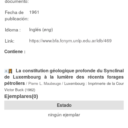
documento:
1961
Fecha de
publicación:
Inglés (
)
Idioma :
eng
https://www.bfa.fcnym.unlp.edu.ar/idb/469
Link:
Contiene :
La constitution géologique profonde du Synclinal
de Luxembourg à la lumière des récents forages
pétroliers
/
Pierre L. Maubeuge
/ Luxembourg : Imprimerie de la Cour
Victor Buck (1962)
Ejemplares(0)
Estado
ningún ejemplar