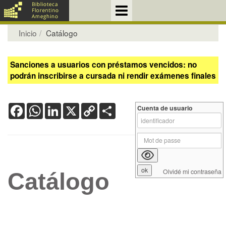
Inicio
Catálogo
Sanciones a usuarios con préstamos vencidos: no
podrán inscribirse a cursada ni rendir exámenes finales
Facebook
WhatsApp
LinkedIn
X
Copy
Share
Cuenta de usuario
Link
Olvidé mi contraseña
Catálogo