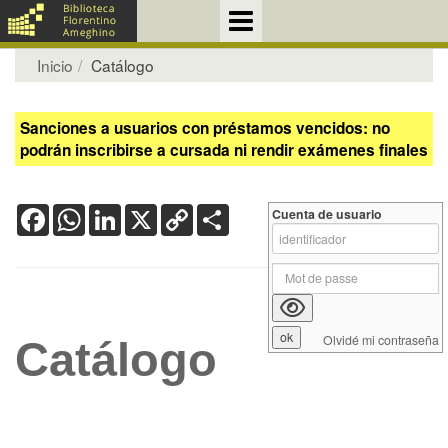
Inicio
Catálogo
Sanciones a usuarios con préstamos vencidos: no
podrán inscribirse a cursada ni rendir exámenes finales
Facebook
WhatsApp
LinkedIn
X
Copy
Share
Cuenta de usuario
Link
Olvidé mi contraseña
Catálogo