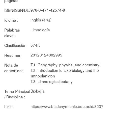
páginas:
978-0-471-42574-8
ISBN/ISSN/DL:
Inglés (
)
Idioma :
eng
Limnología
Palabras
clave:
574.5
Clasificación:
20120124002995
Resumen:
T.1. Geography, physics, and chemistry
Nota de
T.2. Introduction to lake biology and the
contenido:
limnoplankton
T.3. Limnological botany
Biología
Tema Principal
/ Disciplina :
https://www.bfa.fcnym.unlp.edu.ar/id/3237
Link: