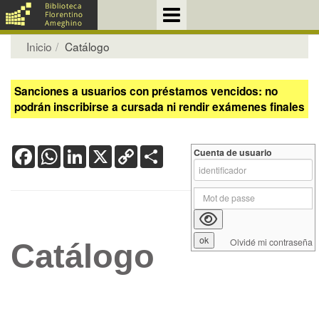
Inicio
Catálogo
Sanciones a usuarios con préstamos vencidos: no
podrán inscribirse a cursada ni rendir exámenes finales
Facebook
WhatsApp
LinkedIn
X
Copy
Share
Cuenta de usuario
Link
Olvidé mi contraseña
Catálogo