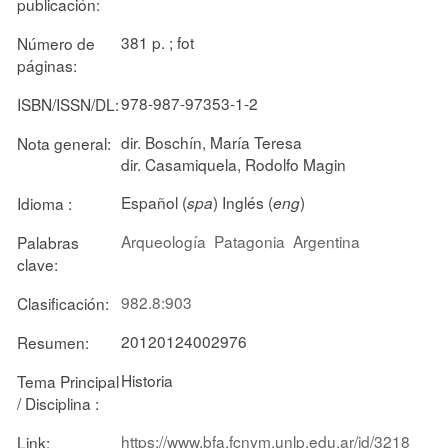
publicación:
381 p. ; fot
Número de
páginas:
978-987-97353-1-2
ISBN/ISSN/DL:
dir. Boschín, María Teresa
Nota general:
dir. Casamiquela, Rodolfo Magin
Español (
) Inglés (
)
Idioma :
spa
eng
Arqueología
Patagonia
Argentina
Palabras
clave:
982.8:903
Clasificación:
20120124002976
Resumen:
Historia
Tema Principal
/ Disciplina :
https://www.bfa.fcnym.unlp.edu.ar/id/3218
Link: