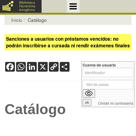
Inicio
Catálogo
Sanciones a usuarios con préstamos vencidos: no
podrán inscribirse a cursada ni rendir exámenes finales
Facebook
WhatsApp
LinkedIn
X
Copy
Share
Cuenta de usuario
Link
Olvidé mi contraseña
Catálogo