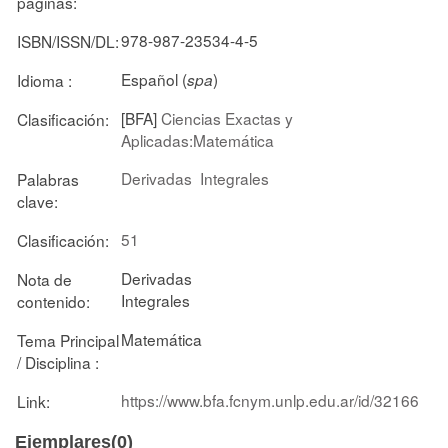
páginas:
978-987-23534-4-5
ISBN/ISSN/DL:
Español (
)
Idioma :
spa
[BFA]
Ciencias Exactas y
Clasificación:
Aplicadas:Matemática
Derivadas
Integrales
Palabras
clave:
51
Clasificación:
Derivadas
Nota de
Integrales
contenido:
Matemática
Tema Principal
/ Disciplina :
https://www.bfa.fcnym.unlp.edu.ar/id/32166
Link:
Ejemplares(0)