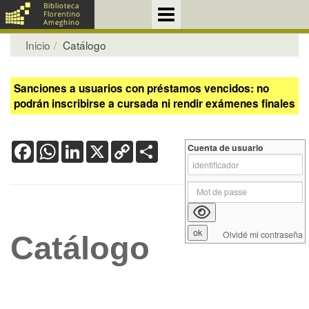
Inicio
Catálogo
Sanciones a usuarios con préstamos vencidos: no
podrán inscribirse a cursada ni rendir exámenes finales
Facebook
WhatsApp
LinkedIn
X
Copy
Share
Cuenta de usuario
Link
Olvidé mi contraseña
Catálogo