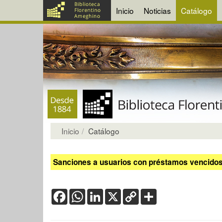
Inicio
Noticias
Catálogo
Inicio
Catálogo
Sanciones a usuarios con préstamos vencidos:
Facebook
WhatsApp
LinkedIn
X
Copy
Share
Link