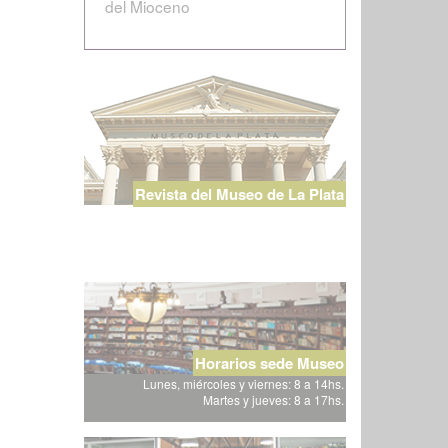
del Mioceno
Revista del Museo de La Plata
Horarios sede Museo
Lunes, miércoles y viernes: 8 a 14hs.
Martes y jueves: 8 a 17hs.