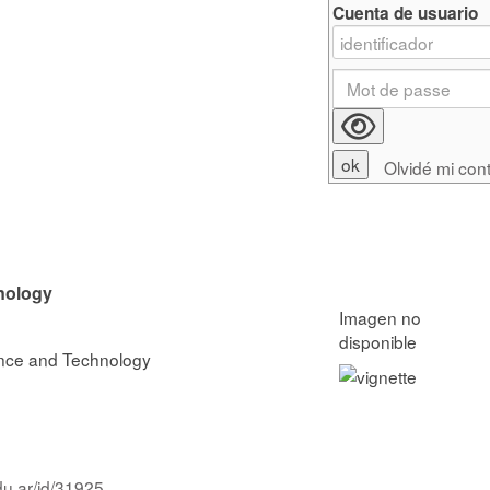
Cuenta de usuario
Olvidé mi con
nology
ence and Technology
du.ar/id/31925