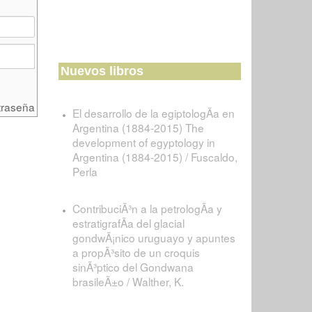
Nuevos libros
traseña
El desarrollo de la egiptologÃ­a en
Argentina (1884-2015) The
development of egyptology in
Argentina (1884-2015) / Fuscaldo,
Perla
ContribuciÃ³n a la petrologÃ­a y
estratigrafÃ­a del glacial
gondwÃ¡nico uruguayo y apuntes
a propÃ³sito de un croquis
sinÃ³ptico del Gondwana
brasileÃ±o / Walther, K.