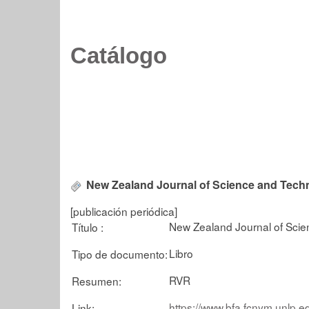
Catálogo
New Zealand Journal of Science and Tech
[publicación periódica]
New Zealand Journal of Sci
Título :
Libro
Tipo de documento:
RVR
Resumen:
https://www.bfa.fcnym.unlp.e
Link: