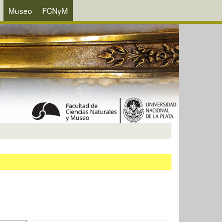
Museo
FCNyM