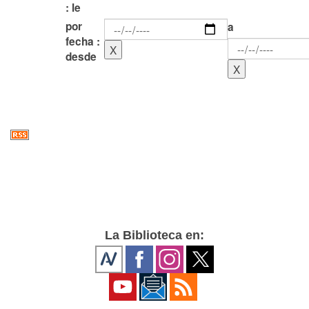
: le
por
a
fecha :
desde
La Biblioteca en: