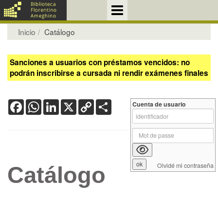
Inicio
Catálogo
Sanciones a usuarios con préstamos vencidos: no
podrán inscribirse a cursada ni rendir exámenes finales
Facebook
WhatsApp
LinkedIn
X
Copy
Share
Cuenta de usuario
Link
Olvidé mi contraseña
Catálogo