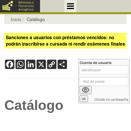
Inicio
Catálogo
Sanciones a usuarios con préstamos vencidos: no
podrán inscribirse a cursada ni rendir exámenes finales
Facebook
WhatsApp
LinkedIn
X
Copy
Share
Cuenta de usuario
Link
Olvidé mi contraseña
Catálogo