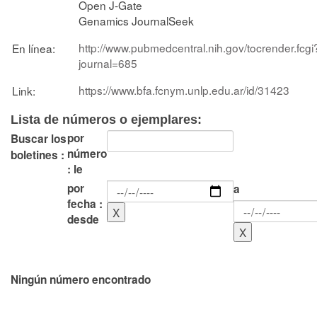
Open J-Gate
Genamics JournalSeek
http://www.pubmedcentral.nih.gov/tocrender.fcgi
En línea:
journal=685
https://www.bfa.fcnym.unlp.edu.ar/id/31423
Link:
Lista de números o ejemplares:
por
Buscar los
número
boletines :
: le
por
a
fecha :
desde
Ningún número encontrado