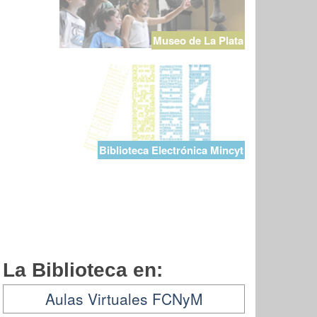
Museo de La Plata
Biblioteca Electrónica Mincyt
La Biblioteca en:
Aulas Virtuales FCNyM