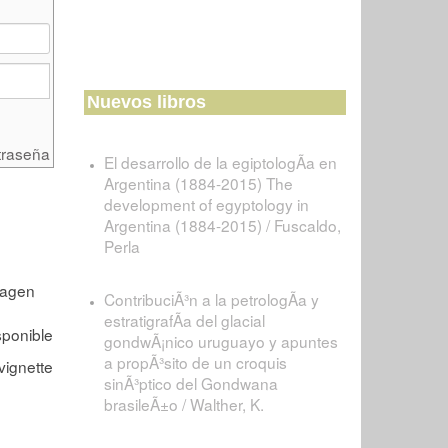
Nuevos libros
traseña
El desarrollo de la egiptologÃ­a en
Argentina (1884-2015) The
development of egyptology in
Argentina (1884-2015) / Fuscaldo,
Perla
ContribuciÃ³n a la petrologÃ­a y
estratigrafÃ­a del glacial
gondwÃ¡nico uruguayo y apuntes
a propÃ³sito de un croquis
sinÃ³ptico del Gondwana
brasileÃ±o / Walther, K.