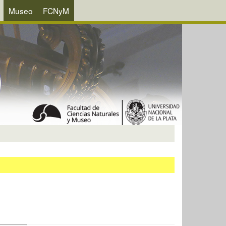
Museo
FCNyM