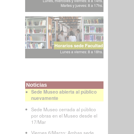
Lunes, miércoles y viernes: 8 a 14hs.
Martes y jueves: 8 a 17hs.
Horarios sede Facultad
Lunes a viernes: 8 a 18hs.
Noticias
Sede Museo abierta al público
nuevamente
Sede Museo cerrada al público
por obras en el Museo desde el
17/Mar
Viernes 6/Marzo: Ambas sede