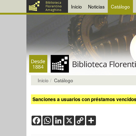
Inicio
Noticias
Catálogo
Inicio
Catálogo
Sanciones a usuarios con préstamos vencidos:
Facebook
WhatsApp
LinkedIn
X
Copy
Share
Link