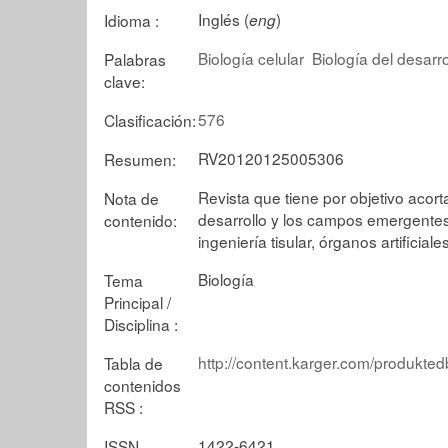
Inglés (
)
Idioma :
eng
Biología celular
Biología del desarro
Palabras
clave:
576
Clasificación:
RV20120125005306
Resumen:
Revista que tiene por objetivo acorta
Nota de
desarrollo y los campos emergentes 
contenido:
ingeniería tisular, órganos artificial
Biología
Tema
Principal /
Disciplina :
http://content.karger.com/produkte
Tabla de
contenidos
RSS :
1422-6421
ISSN