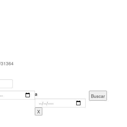
d/31364
a