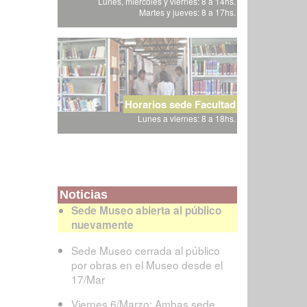
Lunes, miércoles y viernes: 8 a 14hs.
Martes y jueves: 8 a 17hs.
Horarios sede Facultad
Lunes a viernes: 8 a 18hs.
Noticias
Sede Museo abierta al público
nuevamente
Sede Museo cerrada al público
por obras en el Museo desde el
17/Mar
Viernes 6/Marzo: Ambas sede