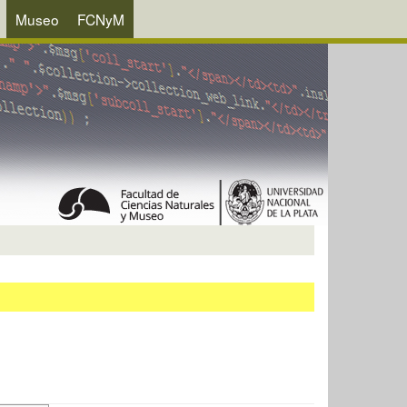
Museo
FCNyM