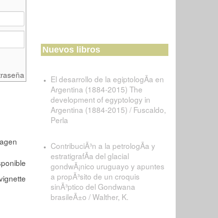
Nuevos libros
traseña
El desarrollo de la egiptologÃ­a en
Argentina (1884-2015) The
development of egyptology in
Argentina (1884-2015) / Fuscaldo,
Perla
ContribuciÃ³n a la petrologÃ­a y
estratigrafÃ­a del glacial
gondwÃ¡nico uruguayo y apuntes
a propÃ³sito de un croquis
sinÃ³ptico del Gondwana
brasileÃ±o / Walther, K.