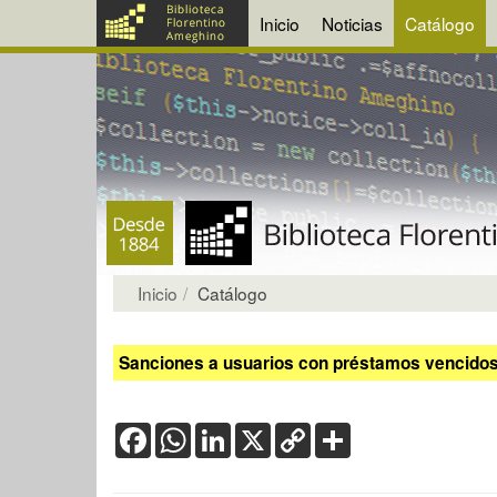
Inicio
Noticias
Catálogo
Inicio
Catálogo
Sanciones a usuarios con préstamos vencidos:
Facebook
WhatsApp
LinkedIn
X
Copy
Share
Link