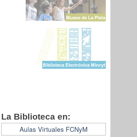
Museo de La Plata
Biblioteca Electrónica Mincyt
La Biblioteca en:
Aulas Virtuales FCNyM