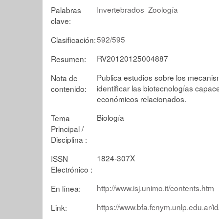
Invertebrados
Zoología
Palabras
clave:
592/595
Clasificación:
RV20120125004887
Resumen:
Publica estudios sobre los mecanis
Nota de
identificar las biotecnologías cap
contenido:
económicos relacionados.
Biología
Tema
Principal /
Disciplina :
1824-307X
ISSN
Electrónico :
http://www.isj.unimo.it/contents.htm
En línea:
https://www.bfa.fcnym.unlp.edu.ar/i
Link: