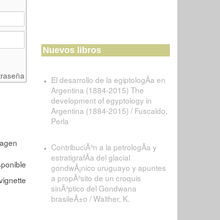
Nuevos libros
traseña
El desarrollo de la egiptologÃ­a en
Argentina (1884-2015) The
development of egyptology in
Argentina (1884-2015) / Fuscaldo,
Perla
ContribuciÃ³n a la petrologÃ­a y
estratigrafÃ­a del glacial
gondwÃ¡nico uruguayo y apuntes
a propÃ³sito de un croquis
sinÃ³ptico del Gondwana
brasileÃ±o / Walther, K.