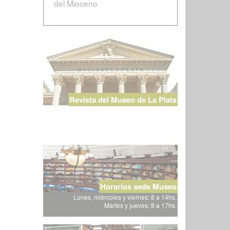
del Mioceno
Revista del Museo de La Plata
Horarios sede Museo
Lunes, miércoles y viernes: 8 a 14hs.
Martes y jueves: 8 a 17hs.