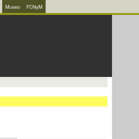
Museo
FCNyM