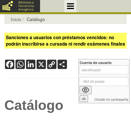
Inicio
Catálogo
Sanciones a usuarios con préstamos vencidos: no
podrán inscribirse a cursada ni rendir exámenes finales
Facebook
WhatsApp
LinkedIn
X
Copy
Share
Cuenta de usuario
Link
Olvidé mi contraseña
Catálogo