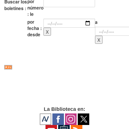
por
Buscar los
número
boletines :
: le
por
a
fecha :
desde
La Biblioteca en: