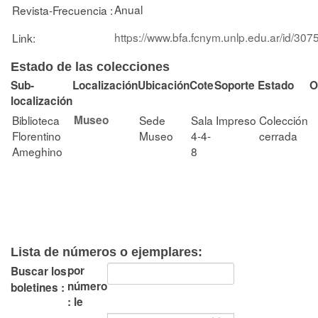
Anual
Revista-Frecuencia :
https://www.bfa.fcnym.unlp.edu.ar/id/307
Link:
Estado de las colecciones
Sub-
Localización
Ubicación
Cote
Soporte
Estado
O
localización
Biblioteca
Museo
Sede
Sala
Impreso
Colección
Florentino
Museo
4-4-
cerrada
Ameghino
8
Lista de números o ejemplares:
por
Buscar los
número
boletines :
: le