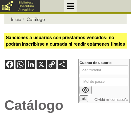
Inicio
Catálogo
Sanciones a usuarios con préstamos vencidos: no
podrán inscribirse a cursada ni rendir exámenes finales
Facebook
WhatsApp
LinkedIn
X
Copy
Share
Cuenta de usuario
Link
Olvidé mi contraseña
Catálogo