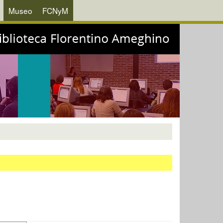
Museo
FCNyM