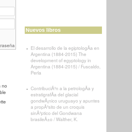
Nuevos libros
traseña
El desarrollo de la egiptologÃ­a en
Argentina (1884-2015) The
development of egyptology in
Argentina (1884-2015) / Fuscaldo,
Perla
ContribuciÃ³n a la petrologÃ­a y
estratigrafÃ­a del glacial
gondwÃ¡nico uruguayo y apuntes
a propÃ³sito de un croquis
sinÃ³ptico del Gondwana
brasileÃ±o / Walther, K.