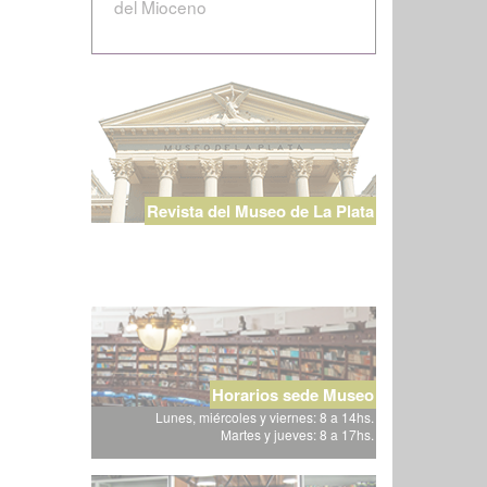
del Mioceno
Revista del Museo de La Plata
Horarios sede Museo
Lunes, miércoles y viernes: 8 a 14hs.
Martes y jueves: 8 a 17hs.