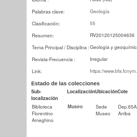
Geología
Palabras clave:
55
Clasificación:
RV20120125004636
Resumen:
Geología y geoquími
Tema Principal / Disciplina :
Irregular
Revista-Frecuencia :
https://www.bfa.fcnym
Link:
Estado de las colecciones
Sub-
Localización
Ubicación
Cote
localización
Biblioteca
Museo
Sede
Dep.65A
Florentino
Museo
Arriba
Ameghino