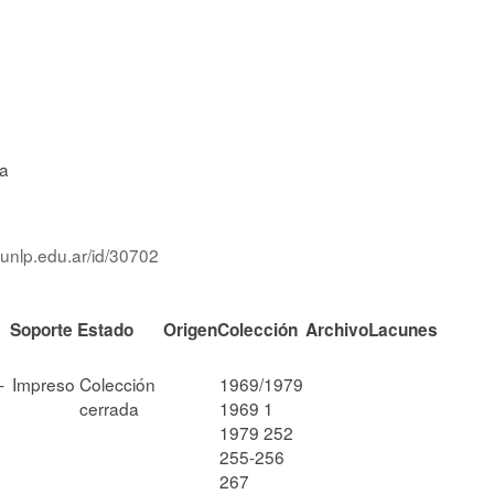
ca
.unlp.edu.ar/id/30702
Soporte
Estado
Origen
Colección
Archivo
Lacunes
-
Impreso
Colección
1969/1979
cerrada
1969 1
1979 252
255-256
267