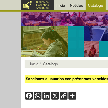
Inicio
Noticias
Catálogo
Inicio
Catálogo
Sanciones a usuarios con préstamos vencidos:
Facebook
WhatsApp
LinkedIn
X
Copy
Share
Link