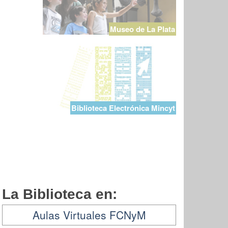
Museo de La Plata
Biblioteca Electrónica Mincyt
La Biblioteca en:
Aulas Virtuales FCNyM