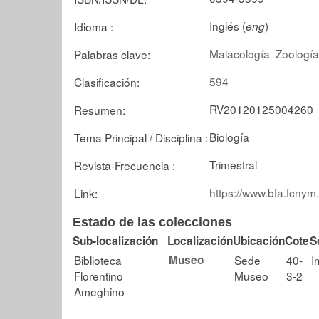
Inglés (
)
Idioma :
eng
Malacología
Zoología
Palabras clave:
594
Clasificación:
RV20120125004260
Resumen:
Biología
Tema Principal / Disciplina :
Trimestral
Revista-Frecuencia :
https://www.bfa.fcnym
Link:
Estado de las colecciones
Sub-localización
Localización
Ubicación
Cote
S
Biblioteca
Museo
Sede
40-
I
Florentino
Museo
3-2
Ameghino