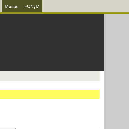
Museo
FCNyM