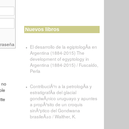
Nuevos libros
traseña
El desarrollo de la egiptologÃ­a en
Argentina (1884-2015) The
development of egyptology in
Argentina (1884-2015) / Fuscaldo,
Perla
ContribuciÃ³n a la petrologÃ­a y
estratigrafÃ­a del glacial
gondwÃ¡nico uruguayo y apuntes
a propÃ³sito de un croquis
sinÃ³ptico del Gondwana
brasileÃ±o / Walther, K.