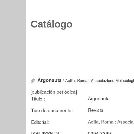
Catálogo
Argonauta
/ Acilia, Roma : Associazione Malacologi
[publicación periódica]
Argonauta
Título :
Revista
Tipo de documento:
Acilia, Roma : Associ
Editorial:
0394-3399
ISBN/ISSN/DL: