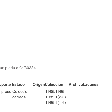
.unlp.edu.ar/id/30334
oporte
Estado
Origen
Colección
Archivo
Lacunes
mpreso
Colección
1985/1995
cerrada
1985 1(2-3)
1995 9(1-6)