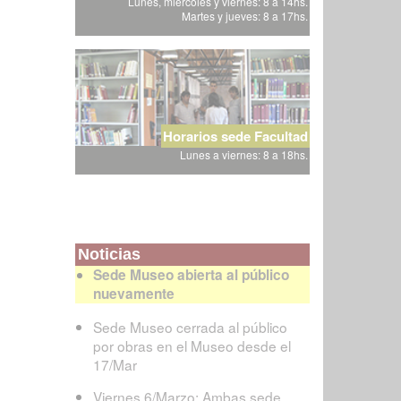
Lunes, miércoles y viernes: 8 a 14hs.
Martes y jueves: 8 a 17hs.
Horarios sede Facultad
Lunes a viernes: 8 a 18hs.
Noticias
Sede Museo abierta al público
nuevamente
Sede Museo cerrada al público
por obras en el Museo desde el
17/Mar
Viernes 6/Marzo: Ambas sede