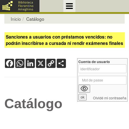
Inicio
Catálogo
Sanciones a usuarios con préstamos vencidos: no
podrán inscribirse a cursada ni rendir exámenes finales
Facebook
WhatsApp
LinkedIn
X
Copy
Share
Cuenta de usuario
Link
Olvidé mi contraseña
Catálogo