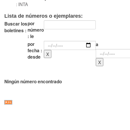
: INTA
Lista de números o ejemplares:
por
Buscar los
número
boletines :
: le
por
a
fecha :
desde
Ningún número encontrado