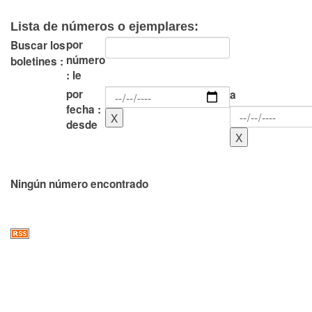
Lista de números o ejemplares:
por
Buscar los
número
boletines :
: le
por
a
fecha :
desde
Ningún número encontrado