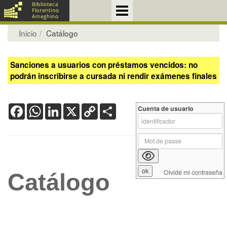
Inicio
Catálogo
Sanciones a usuarios con préstamos vencidos: no
podrán inscribirse a cursada ni rendir exámenes finales
Facebook
WhatsApp
LinkedIn
X
Copy
Share
Cuenta de usuario
Link
Olvidé mi contraseña
Catálogo