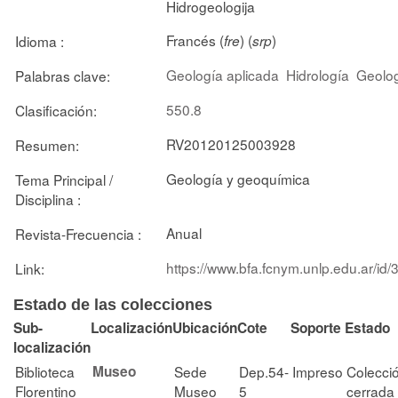
Hidrogeologija
Francés (
) (
)
Idioma :
fre
srp
Geología aplicada
Hidrología
Geolo
Palabras clave:
550.8
Clasificación:
RV20120125003928
Resumen:
Geología y geoquímica
Tema Principal /
Disciplina :
Anual
Revista-Frecuencia :
https://www.bfa.fcnym.unlp.edu.ar/id
Link:
Estado de las colecciones
Sub-
Localización
Ubicación
Cote
Soporte
Estado
localización
Biblioteca
Museo
Sede
Dep.54-
Impreso
Colecci
Florentino
Museo
5
cerrada