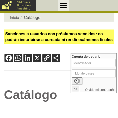
Inicio
Catálogo
Sanciones a usuarios con préstamos vencidos: no
podrán inscribirse a cursada ni rendir exámenes finales
Facebook
WhatsApp
LinkedIn
X
Copy
Share
Cuenta de usuario
Link
Olvidé mi contraseña
Catálogo