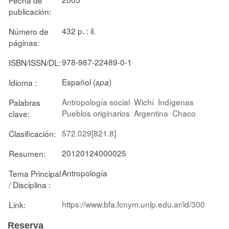
publicación:
432 p. : il.
Número de
páginas:
978-987-22489-0-1
ISBN/ISSN/DL:
Español (
)
Idioma :
spa
Antropología social
Wichí
Indígenas
Palabras
Pueblos originarios
Argentina
Chaco
clave:
572.029[821.8]
Clasificación:
20120124000025
Resumen:
Antropología
Tema Principal
/ Disciplina :
https://www.bfa.fcnym.unlp.edu.ar/id/300
Link:
Reserva