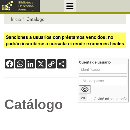
Inicio
Catálogo
Sanciones a usuarios con préstamos vencidos: no
podrán inscribirse a cursada ni rendir exámenes finales
Facebook
WhatsApp
LinkedIn
X
Copy
Share
Cuenta de usuario
Link
Olvidé mi contraseña
Catálogo