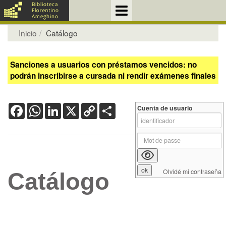
Inicio
Catálogo
Sanciones a usuarios con préstamos vencidos: no
podrán inscribirse a cursada ni rendir exámenes finales
Facebook
WhatsApp
LinkedIn
X
Copy
Share
Cuenta de usuario
Link
Olvidé mi contraseña
Catálogo