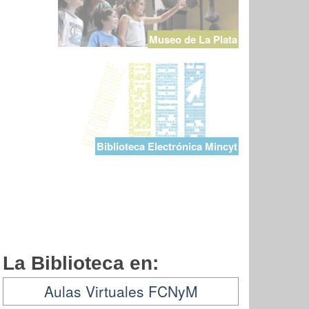
Museo de La Plata
Biblioteca Electrónica Mincyt
La Biblioteca en:
Aulas Virtuales FCNyM