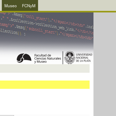
Museo
FCNyM