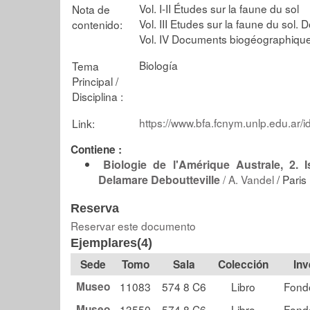
Vol. I-II Études sur la faune du sol
Nota de
Vol. III Etudes sur la faune du so
contenido:
Vol. IV Documents biogéographique
Biología
Tema
Principal /
Disciplina :
https://www.bfa.fcnym.unlp.edu.ar/i
Link:
Contiene :
Biologie de l'Amérique Australe, 2.
Delamare Deboutteville
/
A. Vandel
/ Paris
Reserva
Reservar este documento
Ejemplares(4)
Tomo
Sala
Colección
Museo
11083
574 8 C6
Libro
Fond
Museo
13550
574 8 C6
Libro
Fond