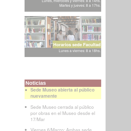
Lunes, miércoles y viernes: 8 a 14hs.
Martes y jueves: 8 a 17hs.
Horarios sede Facultad
Lunes a viernes: 8 a 18hs.
Noticias
Sede Museo abierta al público
nuevamente
Sede Museo cerrada al público
por obras en el Museo desde el
17/Mar
Viernes 6/Marzo: Ambas sede