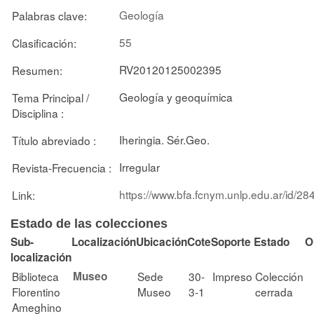
Geología
Palabras clave:
55
Clasificación:
RV20120125002395
Resumen:
Geología y geoquímica
Tema Principal /
Disciplina :
Iheringia. Sér.Geo.
Título abreviado :
Irregular
Revista-Frecuencia :
https://www.bfa.fcnym.unlp.edu.ar/id/28
Link:
Estado de las colecciones
Sub-
Localización
Ubicación
Cote
Soporte
Estado
O
localización
Biblioteca
Museo
Sede
30-
Impreso
Colección
Florentino
Museo
3-1
cerrada
Ameghino