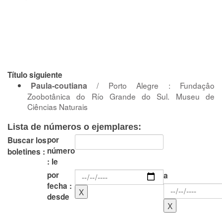
Título siguiente
Paula-coutiana
/ Porto Alegre : Fundaçâo
Zoobotânica do Río Grande do Sul. Museu de
Ciências Naturais
Lista de números o ejemplares:
por
Buscar los
número
boletines :
: le
por
a
fecha :
desde