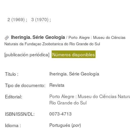
2 (1969)
;
3 (1970)
;
Iheringia. Série Geología
/ Porto Alegre : Museu do Ciências
Naturais da Fundaçao Zoobotanica do Rio Grande do Sul
[publicación periódica]
Números disponibles
Iheringia. Série Geología
Título :
Revista
Tipo de documento:
Porto Alegre : Museu do Ciências Natu
Editorial:
Rio Grande do Sul
0073-4713
ISBN/ISSN/DL:
Portugués (
)
Idioma :
por