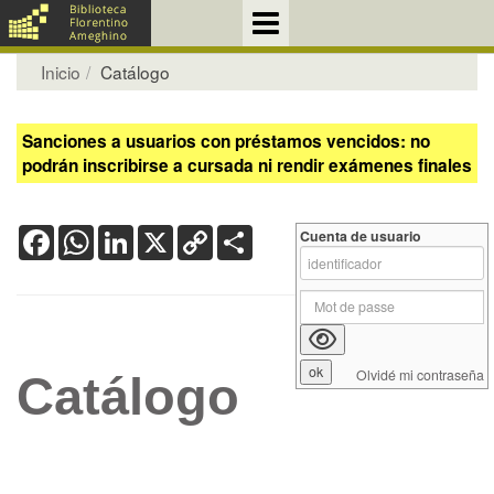
Inicio
Catálogo
Sanciones a usuarios con préstamos vencidos: no
podrán inscribirse a cursada ni rendir exámenes finales
Facebook
WhatsApp
LinkedIn
X
Copy
Share
Cuenta de usuario
Link
Olvidé mi contraseña
Catálogo