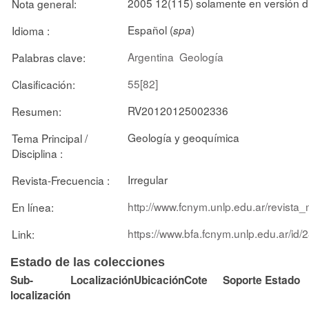
2005 12(115) solamente en versión di
Nota general:
Español (
)
Idioma :
spa
Argentina
Geología
Palabras clave:
55[82]
Clasificación:
RV20120125002336
Resumen:
Geología y geoquímica
Tema Principal /
Disciplina :
Irregular
Revista-Frecuencia :
http://www.fcnym.unlp.edu.ar/revista
En línea:
https://www.bfa.fcnym.unlp.edu.ar/id/
Link:
Estado de las colecciones
Sub-
Localización
Ubicación
Cote
Soporte
Estado
localización