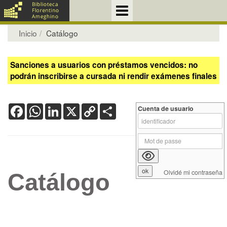
Inicio
Catálogo
Sanciones a usuarios con préstamos vencidos: no
podrán inscribirse a cursada ni rendir exámenes finales
Facebook
WhatsApp
LinkedIn
X
Copy
Share
Cuenta de usuario
Link
Olvidé mi contraseña
Catálogo