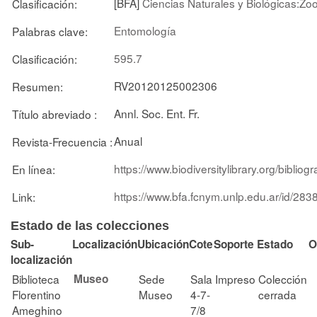
[BFA]
Ciencias Naturales y Biológicas:Zo
Clasificación:
Entomología
Palabras clave:
595.7
Clasificación:
RV20120125002306
Resumen:
Annl. Soc. Ent. Fr.
Título abreviado :
Anual
Revista-Frecuencia :
https://www.biodiversitylibrary.org/bibl
En línea:
https://www.bfa.fcnym.unlp.edu.ar/id/283
Link:
Estado de las colecciones
Sub-
Localización
Ubicación
Cote
Soporte
Estado
O
localización
Biblioteca
Museo
Sede
Sala
Impreso
Colección
Florentino
Museo
4-7-
cerrada
Ameghino
7/8