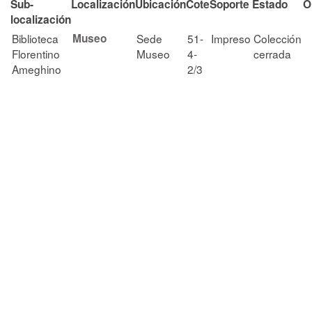
Sub-
Localización
Ubicación
Cote
Soporte
Estado
O
localización
Biblioteca
Museo
Sede
51-
Impreso
Colección
Florentino
Museo
4-
cerrada
Ameghino
2/3