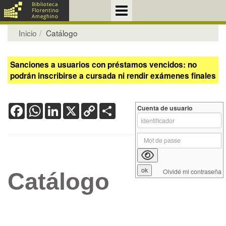
Inicio
Catálogo
Sanciones a usuarios con préstamos vencidos: no
podrán inscribirse a cursada ni rendir exámenes finales
Facebook
WhatsApp
LinkedIn
X
Copy
Share
Cuenta de usuario
Link
Olvidé mi contraseña
Catálogo