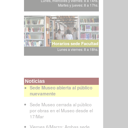
Lunes, miércoles y viernes: 8 a 14hs.
Martes y jueves: 8 a 17hs.
Horarios sede Facultad
Lunes a viernes: 8 a 18hs.
Noticias
Sede Museo abierta al público
nuevamente
Sede Museo cerrada al público
por obras en el Museo desde el
17/Mar
Viernes 6/Marzo: Ambas sede