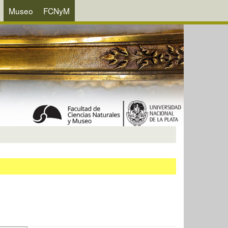
Museo
FCNyM