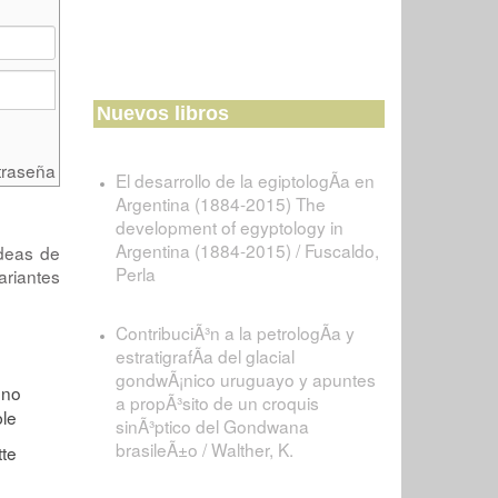
Nuevos libros
traseña
El desarrollo de la egiptologÃ­a en
Argentina (1884-2015) The
development of egyptology in
Argentina (1884-2015) / Fuscaldo,
ídeas de
Perla
ariantes
ContribuciÃ³n a la petrologÃ­a y
estratigrafÃ­a del glacial
gondwÃ¡nico uruguayo y apuntes
a propÃ³sito de un croquis
sinÃ³ptico del Gondwana
brasileÃ±o / Walther, K.