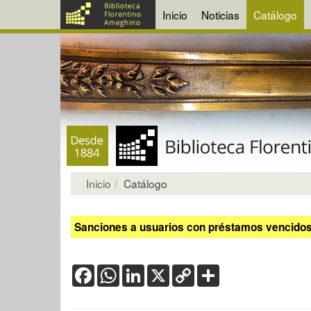
Inicio
Noticias
Catálogo
Inicio
Catálogo
Sanciones a usuarios con préstamos vencidos:
Facebook
WhatsApp
LinkedIn
X
Copy
Share
Link