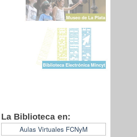
Museo de La Plata
Biblioteca Electrónica Mincyt
La Biblioteca en:
Aulas Virtuales FCNyM