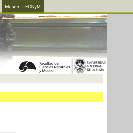
Museo
FCNyM