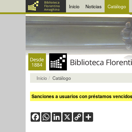
Inicio
Noticias
Catálogo
Inicio
Catálogo
Sanciones a usuarios con préstamos vencidos:
Facebook
WhatsApp
LinkedIn
X
Copy
Share
Link