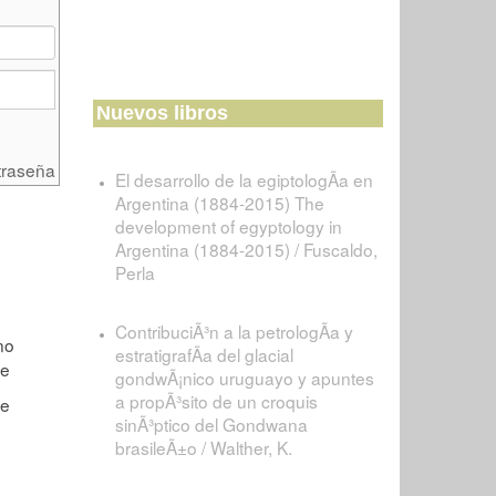
Nuevos libros
traseña
El desarrollo de la egiptologÃ­a en
Argentina (1884-2015) The
development of egyptology in
Argentina (1884-2015) / Fuscaldo,
Perla
ContribuciÃ³n a la petrologÃ­a y
estratigrafÃ­a del glacial
gondwÃ¡nico uruguayo y apuntes
a propÃ³sito de un croquis
sinÃ³ptico del Gondwana
brasileÃ±o / Walther, K.