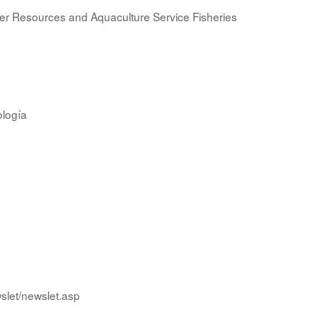
er Resources and Aquaculture Service Fisheries
logía
wslet/newslet.asp