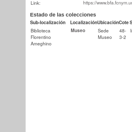
https://www.bfa.fcnym.u
Link:
Estado de las colecciones
Sub-localización
Localización
Ubicación
Cote
Biblioteca
Museo
Sede
48-
Florentino
Museo
3-2
Ameghino