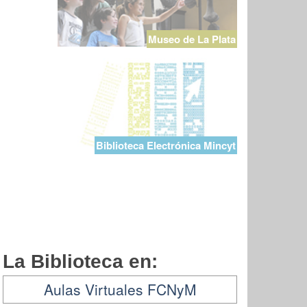
Museo de La Plata
Biblioteca Electrónica Mincyt
La Biblioteca en:
Aulas Virtuales FCNyM