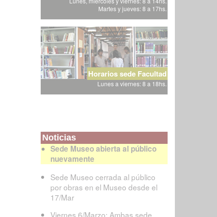
Lunes, miércoles y viernes: 8 a 14hs.
Martes y jueves: 8 a 17hs.
Horarios sede Facultad
Lunes a viernes: 8 a 18hs.
Noticias
Sede Museo abierta al público
nuevamente
Sede Museo cerrada al público
por obras en el Museo desde el
17/Mar
Viernes 6/Marzo: Ambas sede