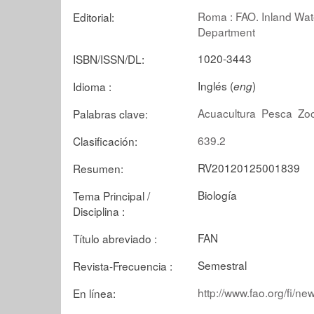
Roma : FAO. Inland Wat
Editorial:
Department
1020-3443
ISBN/ISSN/DL:
Inglés (
)
Idioma :
eng
Acuacultura
Pesca
Zoo
Palabras clave:
639.2
Clasificación:
RV20120125001839
Resumen:
Biología
Tema Principal /
Disciplina :
FAN
Título abreviado :
Semestral
Revista-Frecuencia :
http://www.fao.org/fi/ne
En línea: