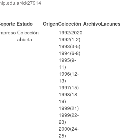
nlp.edu.ar/id/27914
Soporte
Estado
Origen
Colección
Archivo
Lacunes
Impreso
Colección
1992/2020
abierta
1992(1-2)
1993(3-5)
1994(6-8)
1995(9-
11)
1996(12-
13)
1997(15)
1998(18-
19)
1999(21)
1999(22-
23)
2000(24-
25)