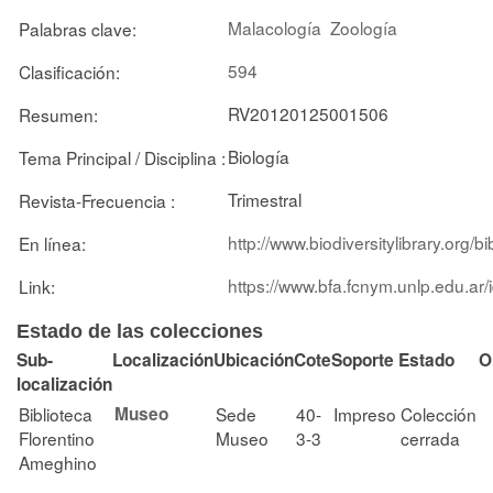
Malacología
Zoología
Palabras clave:
594
Clasificación:
RV20120125001506
Resumen:
Biología
Tema Principal / Disciplina :
Trimestral
Revista-Frecuencia :
http://www.biodiversitylibrary.org
En línea:
https://www.bfa.fcnym.unlp.edu.ar
Link:
Estado de las colecciones
Sub-
Localización
Ubicación
Cote
Soporte
Estado
O
localización
Biblioteca
Museo
Sede
40-
Impreso
Colección
Florentino
Museo
3-3
cerrada
Ameghino