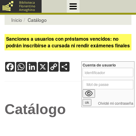
Inicio
Catálogo
Sanciones a usuarios con préstamos vencidos: no
podrán inscribirse a cursada ni rendir exámenes finales
Facebook
WhatsApp
LinkedIn
X
Copy
Share
Cuenta de usuario
Link
Olvidé mi contraseña
Catálogo