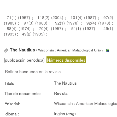
71(1) (1957)
;
118(2) (2004)
;
101(4) (1987)
;
97(2)
(1983)
;
97(3) (1983)
;
92(1) (1978)
;
92(4) (1978)
;
88(4) (1974)
;
70(4) (1957)
;
51(1) (1937)
;
49(1)
(1935)
;
49(2) (1935)
;
The Nautilus
/ Wisconsin : American Malacological Union
[publicación periódica]
Números disponibles
Refinar búsqueda en la revista
The Nautilus
Título :
Revista
Tipo de documento:
Wisconsin : American Malacologic
Editorial:
Inglés (
)
Idioma :
eng