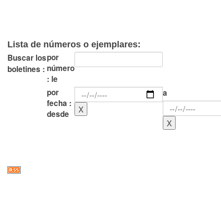
Lista de números o ejemplares:
por
Buscar los
número
boletines :
: le
por
a
fecha :
desde