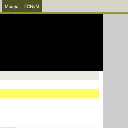
Museo
FCNyM