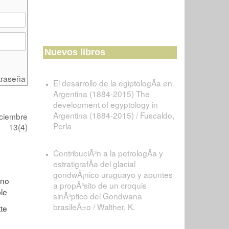
Nuevos libros
traseña
El desarrollo de la egiptologÃ­a en
Argentina (1884-2015) The
development of egyptology in
Argentina (1884-2015) / Fuscaldo,
iciembre
Perla
13(4)
ContribuciÃ³n a la petrologÃ­a y
estratigrafÃ­a del glacial
gondwÃ¡nico uruguayo y apuntes
a propÃ³sito de un croquis
sinÃ³ptico del Gondwana
brasileÃ±o / Walther, K.