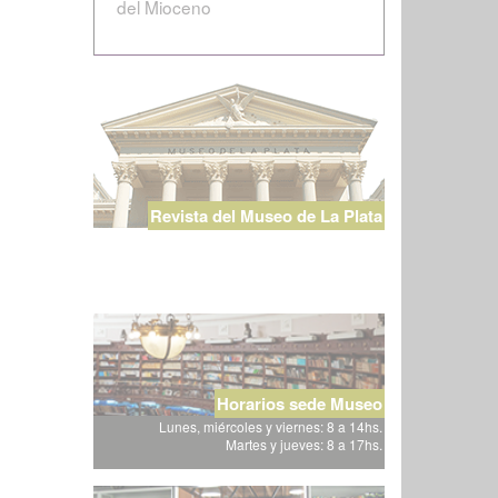
del Mioceno
Revista del Museo de La Plata
Horarios sede Museo
Lunes, miércoles y viernes: 8 a 14hs.
Martes y jueves: 8 a 17hs.