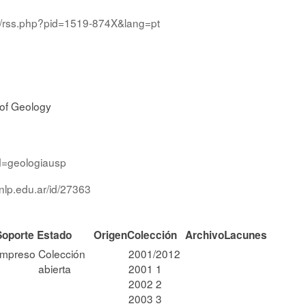
br/rss.php?pid=1519-874X&lang=pt
 of Geology
id=geologiausp
nlp.edu.ar/id/27363
Soporte
Estado
Origen
Colección
Archivo
Lacunes
Impreso
Colección
2001/2012
abierta
2001 1
2002 2
2003 3