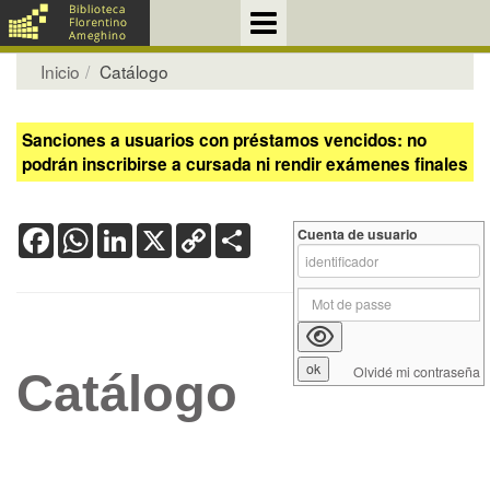
Inicio
Catálogo
Sanciones a usuarios con préstamos vencidos: no
podrán inscribirse a cursada ni rendir exámenes finales
Facebook
WhatsApp
LinkedIn
X
Copy
Share
Cuenta de usuario
Link
Olvidé mi contraseña
Catálogo