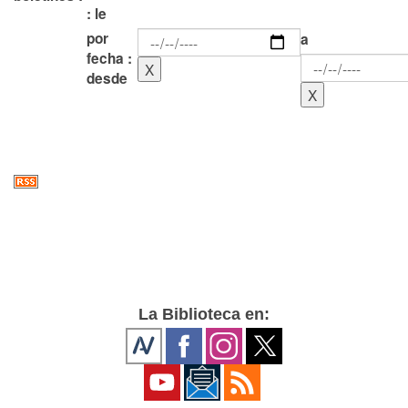
: le
por
a
fecha :
desde
La Biblioteca en: