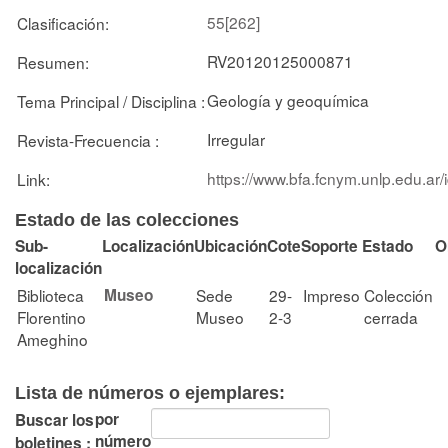
55[262]
Clasificación:
RV20120125000871
Resumen:
Geología y geoquímica
Tema Principal / Disciplina :
Irregular
Revista-Frecuencia :
https://www.bfa.fcnym.unlp.edu.ar
Link:
Estado de las colecciones
Sub-
Localización
Ubicación
Cote
Soporte
Estado
O
localización
Biblioteca
Museo
Sede
29-
Impreso
Colección
Florentino
Museo
2-3
cerrada
Ameghino
Lista de números o ejemplares:
por
Buscar los
número
boletines :