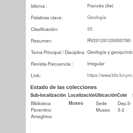
Francés (
)
Idioma :
fre
Geología
Palabras clave:
55
Clasificación:
RV20120125000780
Resumen:
Geología y geoquími
Tema Principal / Disciplina :
Irregular
Revista-Frecuencia :
https://www.bfa.fcnym
Link:
Estado de las colecciones
Sub-localización
Localización
Ubicación
Cote
Biblioteca
Museo
Sede
Dep.5-
Florentino
Museo
3-2
Ameghino