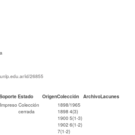
ca
.unlp.edu.ar/id/26855
Soporte
Estado
Origen
Colección
Archivo
Lacunes
Impreso
Colección
1898/1965
cerrada
1898 4(3)
1900 5(1-3)
1902 6(1-2)
7(1-2)