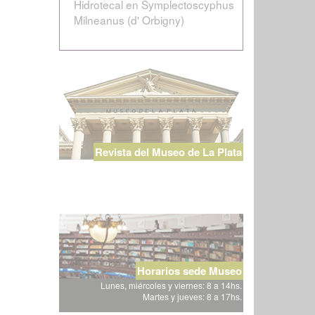
Hidrotecal en Symplectoscyphus
Milneanus (d' Orbigny)
Revista del Museo de La Plata
Horarios sede Museo
Lunes, miércoles y viernes: 8 a 14hs.
Martes y jueves: 8 a 17hs.