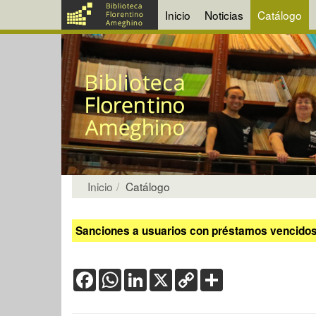
Inicio
Noticias
Catálogo
Inicio
Catálogo
Sanciones a usuarios con préstamos vencidos:
Facebook
WhatsApp
LinkedIn
X
Copy
Share
Link