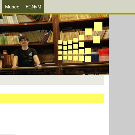
Museo
FCNyM