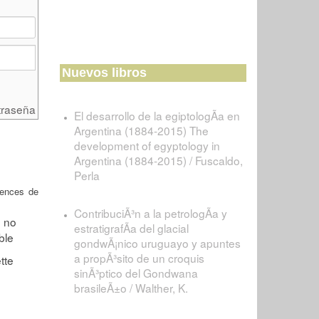
Nuevos libros
traseña
El desarrollo de la egiptologÃ­a en
Argentina (1884-2015) The
development of egyptology in
Argentina (1884-2015) / Fuscaldo,
Perla
iences de
ContribuciÃ³n a la petrologÃ­a y
estratigrafÃ­a del glacial
gondwÃ¡nico uruguayo y apuntes
a propÃ³sito de un croquis
sinÃ³ptico del Gondwana
brasileÃ±o / Walther, K.