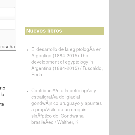
Nuevos libros
traseña
El desarrollo de la egiptologÃ­a en
Argentina (1884-2015) The
development of egyptology in
Argentina (1884-2015) / Fuscaldo,
Perla
ContribuciÃ³n a la petrologÃ­a y
estratigrafÃ­a del glacial
gondwÃ¡nico uruguayo y apuntes
a propÃ³sito de un croquis
sinÃ³ptico del Gondwana
brasileÃ±o / Walther, K.