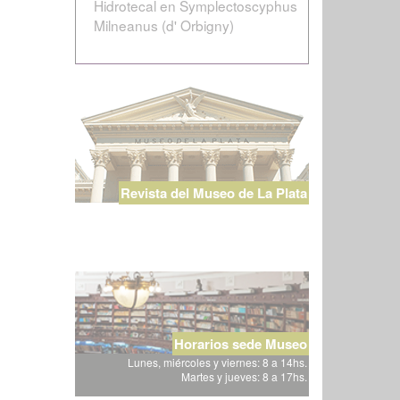
Hidrotecal en Symplectoscyphus
Milneanus (d' Orbigny)
Revista del Museo de La Plata
Horarios sede Museo
Lunes, miércoles y viernes: 8 a 14hs.
Martes y jueves: 8 a 17hs.