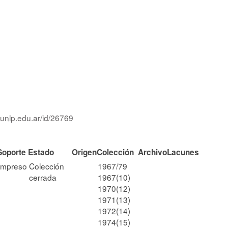
.unlp.edu.ar/id/26769
Soporte
Estado
Origen
Colección
Archivo
Lacunes
Impreso
Colección
1967/79
cerrada
1967(10)
1970(12)
1971(13)
1972(14)
1974(15)