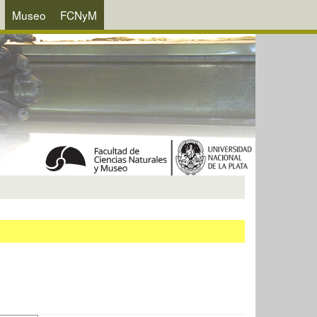
Museo
FCNyM