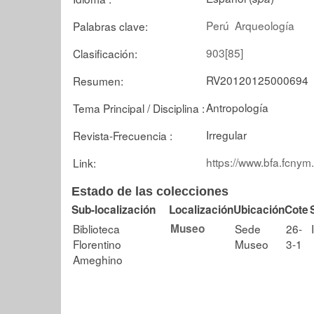
Perú
Arqueología
Palabras clave:
903[85]
Clasificación:
RV20120125000694
Resumen:
Antropología
Tema Principal / Disciplina :
Irregular
Revista-Frecuencia :
https://www.bfa.fcnym
Link:
Estado de las colecciones
Sub-localización
Localización
Ubicación
Cote
Biblioteca
Museo
Sede
26-
Florentino
Museo
3-1
Ameghino