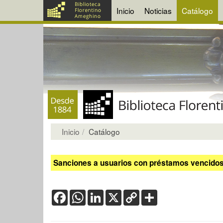
Inicio
Noticias
Catálogo
Inicio
Catálogo
Sanciones a usuarios con préstamos vencidos:
Facebook
WhatsApp
LinkedIn
X
Copy
Share
Link