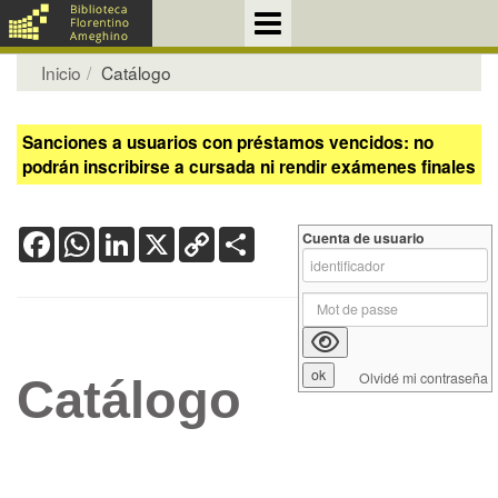
Inicio
Catálogo
Sanciones a usuarios con préstamos vencidos: no
podrán inscribirse a cursada ni rendir exámenes finales
Facebook
WhatsApp
LinkedIn
X
Copy
Share
Cuenta de usuario
Link
Olvidé mi contraseña
Catálogo