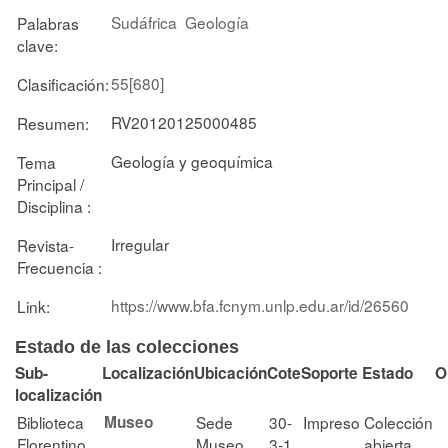
Sudáfrica
Geología
Palabras
clave:
55[680]
Clasificación:
RV20120125000485
Resumen:
Geología y geoquímica
Tema
Principal /
Disciplina :
Irregular
Revista-
Frecuencia :
https://www.bfa.fcnym.unlp.edu.ar/id/26560
Link:
Estado de las colecciones
Sub-
Localización
Ubicación
Cote
Soporte
Estado
O
localización
Biblioteca
Museo
Sede
30-
Impreso
Colección
Florentino
Museo
3-1
abierta