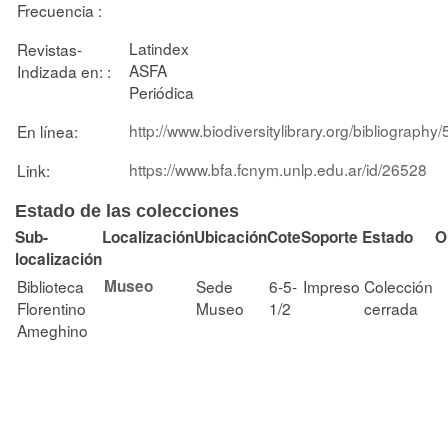
Frecuencia :
Latindex
Revistas-
ASFA
Indizada en: :
Periódica
http://www.biodiversitylibrary.org/bibliography
En línea:
https://www.bfa.fcnym.unlp.edu.ar/id/26528
Link:
Estado de las colecciones
Sub-
Localización
Ubicación
Cote
Soporte
Estado
O
localización
Biblioteca
Museo
Sede
6-5-
Impreso
Colección
Florentino
Museo
1/2
cerrada
Ameghino