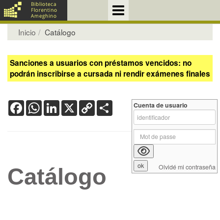
Inicio
Catálogo
Sanciones a usuarios con préstamos vencidos: no
podrán inscribirse a cursada ni rendir exámenes finales
Facebook
WhatsApp
LinkedIn
X
Copy
Share
Cuenta de usuario
Link
Olvidé mi contraseña
Catálogo