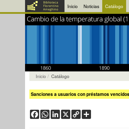
Inicio
Noticias
Catálogo
Inicio
Catálogo
Sanciones a usuarios con préstamos vencidos:
Facebook
WhatsApp
LinkedIn
X
Copy
Share
Link