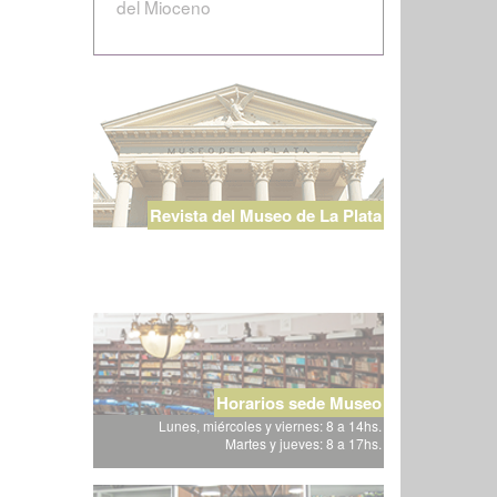
del Mioceno
Revista del Museo de La Plata
Horarios sede Museo
Lunes, miércoles y viernes: 8 a 14hs.
Martes y jueves: 8 a 17hs.