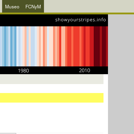
Museo
FCNyM