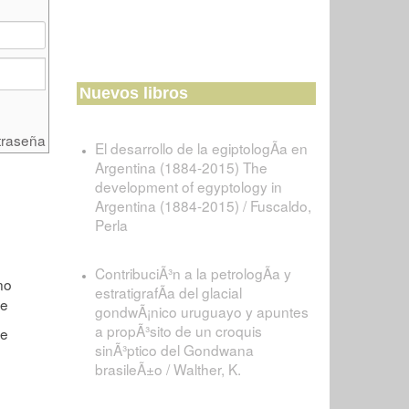
Nuevos libros
traseña
El desarrollo de la egiptologÃ­a en
Argentina (1884-2015) The
development of egyptology in
Argentina (1884-2015) / Fuscaldo,
Perla
ContribuciÃ³n a la petrologÃ­a y
estratigrafÃ­a del glacial
gondwÃ¡nico uruguayo y apuntes
a propÃ³sito de un croquis
sinÃ³ptico del Gondwana
brasileÃ±o / Walther, K.