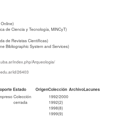
 Online)
ica de Ciencia y Tecnología, MINCyT)
da de Revistas Científicas)
ne Bibliographic System and Services)
ilo.uba.ar/index.php/Arqueologia/
.edu.ar/id/26403
oporte
Estado
Origen
Colección
Archivo
Lacunes
mpreso
Colección
1992/2000
cerrada
1992(2)
1998(8)
1999(9)