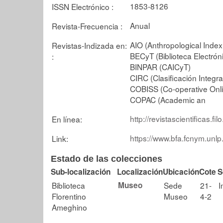
1853-8126
ISSN Electrónico :
Anual
Revista-Frecuencia :
AIO (Anthropological Index
Revistas-Indizada en:
BECyT (Biblioteca Electrón
:
BINPAR (CAICyT)
CIRC (Clasificación Integra
COBISS (Co-operative Onli
COPAC (Academic an
http://revistascientificas.f
En línea:
https://www.bfa.fcnym.unlp
Link:
Estado de las colecciones
Sub-localización
Localización
Ubicación
Cote
S
Biblioteca
Museo
Sede
21-
I
Florentino
Museo
4-2
Ameghino