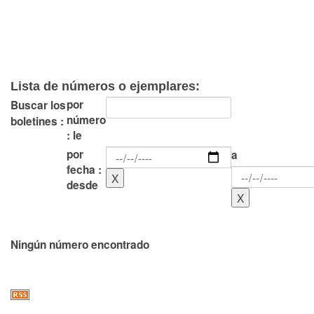
Lista de números o ejemplares:
por
Buscar los
número
boletines :
: le
por
a
fecha :
desde
Ningún número encontrado