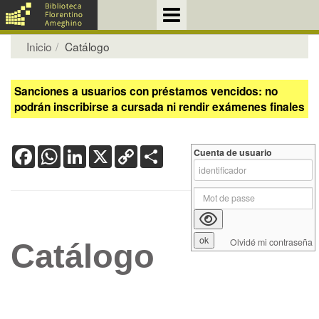
Inicio
Catálogo
Sanciones a usuarios con préstamos vencidos: no
podrán inscribirse a cursada ni rendir exámenes finales
Facebook
WhatsApp
LinkedIn
X
Copy
Share
Cuenta de usuario
Link
Olvidé mi contraseña
Catálogo