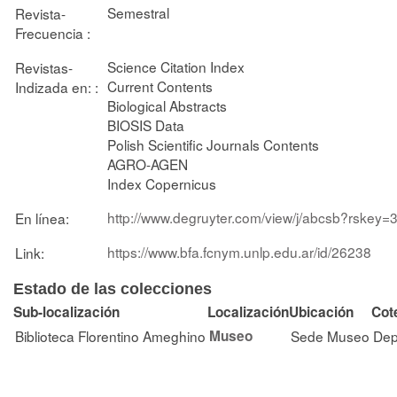
Semestral
Revista-
Frecuencia :
Science Citation Index
Revistas-
Current Contents
Indizada en: :
Biological Abstracts
BIOSIS Data
Polish Scientific Journals Contents
AGRO-AGEN
Index Copernicus
http://www.degruyter.com/view/j/abcsb?rskey
En línea:
https://www.bfa.fcnym.unlp.edu.ar/id/26238
Link:
Estado de las colecciones
Sub-localización
Localización
Ubicación
Cot
Biblioteca Florentino Ameghino
Museo
Sede Museo
Dep