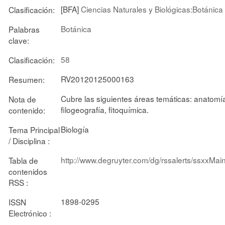
[BFA]
Ciencias Naturales y Biológicas:Botánica
Clasificación:
Botánica
Palabras
clave:
58
Clasificación:
RV20120125000163
Resumen:
Cubre las siguientes áreas temáticas: anatomía v
Nota de
filogeografía, fitoquímica.
contenido:
Biología
Tema Principal
/ Disciplina :
http://www.degruyter.com/dg/rssalerts/ssxx
Tabla de
contenidos
RSS :
1898-0295
ISSN
Electrónico :