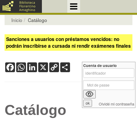
Inicio
Catálogo
Sanciones a usuarios con préstamos vencidos: no
podrán inscribirse a cursada ni rendir exámenes finales
Facebook
WhatsApp
LinkedIn
X
Copy
Share
Cuenta de usuario
Link
Olvidé mi contraseña
Catálogo