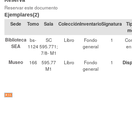
Reserva
Reservar este documento
Ejemplares(2)
Tomo
Sala
Colección
Signatura
Ti
m
Biblioteca
bs-
SC
Libro
Fondo
1
Con
SEA
1124
595.771;
general
en
7/8- M1
Museo
166
595.77
Libro
Fondo
1
Disp
M1
general