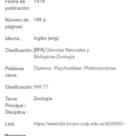
1978
Fecha de
publicación:
195 p.
Número de
páginas:
Inglés (
)
Idioma :
eng
[BFA]
Ciencias Naturales y
Clasificación:
Biológicas:Zoología
Dípteros
Psychodidae
Phlebotominae
Palabras
clave:
595.77
Clasificación:
Zoología
Tema
Principal /
Disciplina :
https://www.bfa.fcnym.unlp.edu.ar/id/26051
Link: