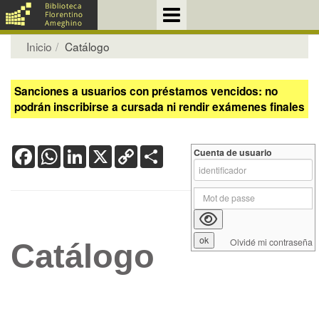
Inicio
Catálogo
Sanciones a usuarios con préstamos vencidos: no
podrán inscribirse a cursada ni rendir exámenes finales
Facebook
WhatsApp
LinkedIn
X
Copy
Share
Cuenta de usuario
Link
Olvidé mi contraseña
Catálogo