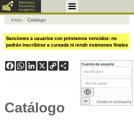
Inicio
Catálogo
Sanciones a usuarios con préstamos vencidos: no
podrán inscribirse a cursada ni rendir exámenes finales
Facebook
WhatsApp
LinkedIn
X
Copy
Share
Cuenta de usuario
Link
Olvidé mi contraseña
Catálogo