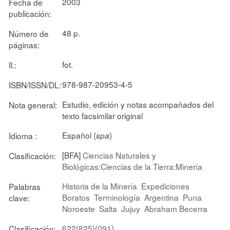
2003
Fecha de
publicación:
48 p.
Número de
páginas:
fot.
Il.:
978-987-20953-4-5
ISBN/ISSN/DL:
Estudio, edición y notas acompañados del
Nota general:
texto facsimilar original
Español (
)
Idioma :
spa
[BFA]
Ciencias Naturales y
Clasificación:
Biológicas:Ciencias de la Tierra:Minería
Historia de la Minería
Expediciones
Palabras
Boratos
Terminología
Argentina
Puna
clave:
Noroeste
Salta
Jujuy
Abraham Becerra
622(825)(091)
Clasificación: