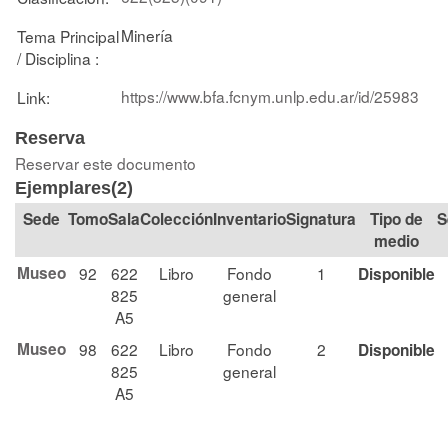
Minería
Tema Principal
/ Disciplina :
https://www.bfa.fcnym.unlp.edu.ar/id/25983
Link:
Reserva
Reservar este documento
Ejemplares(2)
Tomo
Sala
Colección
Signatura
Tipo de
S
medio
Museo
92
622
Libro
Fondo
1
Disponible
825
general
A5
Museo
98
622
Libro
Fondo
2
Disponible
825
general
A5