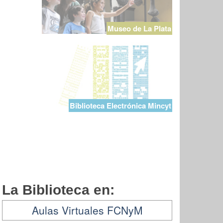
Museo de La Plata
Biblioteca Electrónica Mincyt
La Biblioteca en:
Aulas Virtuales FCNyM