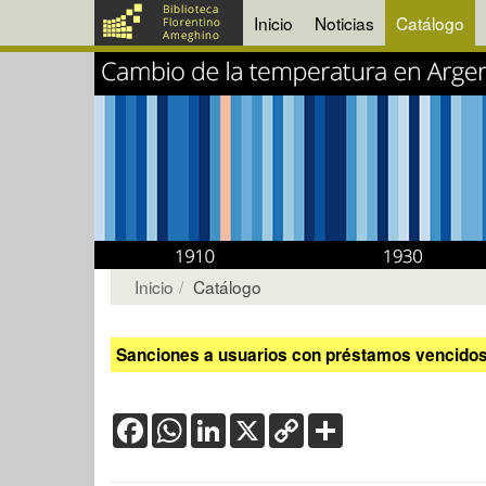
Inicio
Noticias
Catálogo
Inicio
Catálogo
Sanciones a usuarios con préstamos vencidos:
Facebook
WhatsApp
LinkedIn
X
Copy
Share
Link