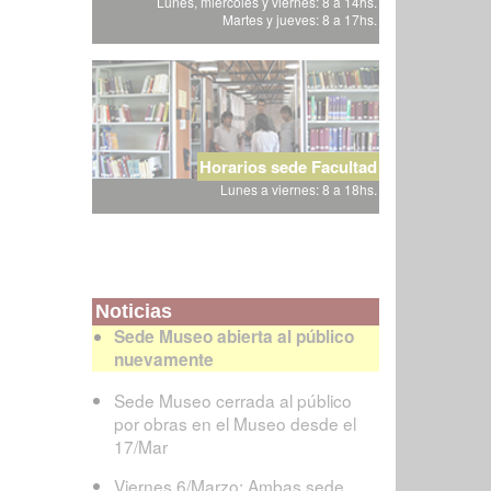
Lunes, miércoles y viernes: 8 a 14hs.
Martes y jueves: 8 a 17hs.
Horarios sede Facultad
Lunes a viernes: 8 a 18hs.
Noticias
Sede Museo abierta al público
nuevamente
Sede Museo cerrada al público
por obras en el Museo desde el
17/Mar
Viernes 6/Marzo: Ambas sede