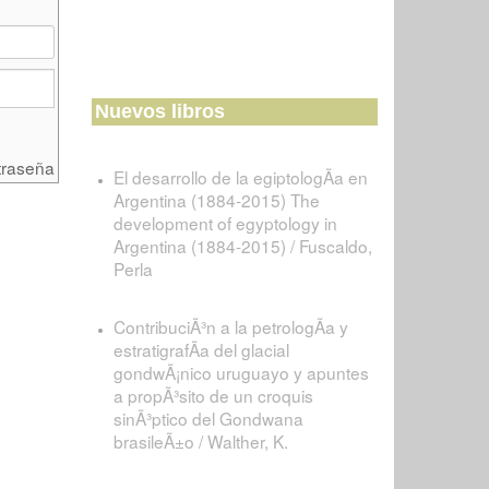
Nuevos libros
traseña
El desarrollo de la egiptologÃ­a en
Argentina (1884-2015) The
development of egyptology in
Argentina (1884-2015) / Fuscaldo,
Perla
ContribuciÃ³n a la petrologÃ­a y
estratigrafÃ­a del glacial
gondwÃ¡nico uruguayo y apuntes
a propÃ³sito de un croquis
sinÃ³ptico del Gondwana
brasileÃ±o / Walther, K.