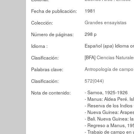
1981
Fecha de publicación:
Grandes ensayistas
Colección:
298 p
Número de páginas:
Español (
)
Idioma or
Idioma :
spa
[BFA]
Ciencias Naturale
Clasificación:
Antropología de campo
Palabras clave:
572(044)
Clasificación:
- Samoa, 1925-1926
Nota de contenido:
- Manus: Aldea Peré. Is
- Reserva de los Indio
- Nueva Guinea: Arape
- Bali. Nueva Guinea: I
- Regreso a Manus, 19
- Trabajo de campo en