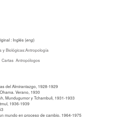
iginal :
Inglés (
)
eng
s y Biológicas:Antropología
Cartas
Antropólogos
las del Almirantazgo, 1928-1929
s Ohama. Verano, 1930
sh, Mundugumor y Tchambuli, 1931-1933
atmul, 1936-1939
53
 un mundo en proceso de cambio, 1964-1975