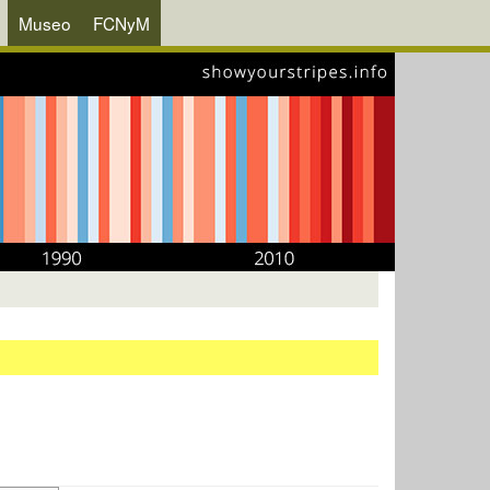
Museo
FCNyM