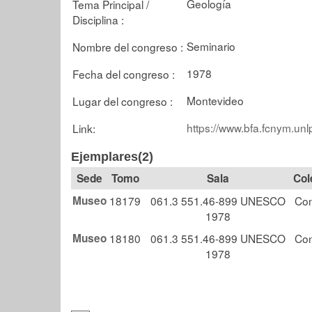
Geología
Tema Principal /
Disciplina :
Seminario
Nombre del congreso :
1978
Fecha del congreso :
Montevideo
Lugar del congreso :
https://www.bfa.fcnym.unl
Link:
Ejemplares(2)
Tomo
Sala
Col
Museo
18179
061.3 551.46-899 UNESCO
Co
1978
Museo
18180
061.3 551.46-899 UNESCO
Co
1978