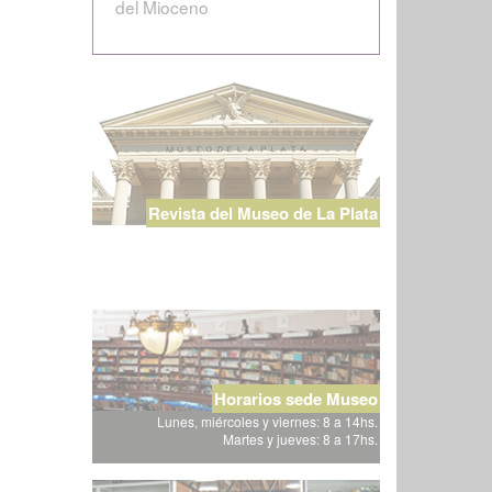
del Mioceno
Revista del Museo de La Plata
Horarios sede Museo
Lunes, miércoles y viernes: 8 a 14hs.
Martes y jueves: 8 a 17hs.