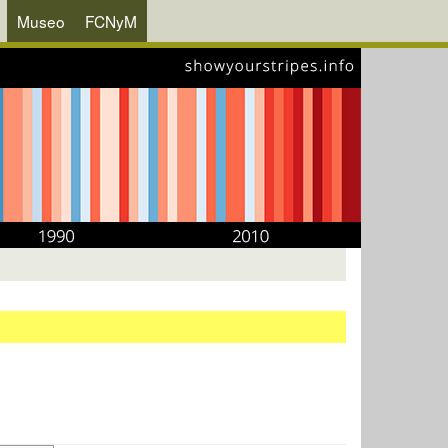
Museo
FCNyM