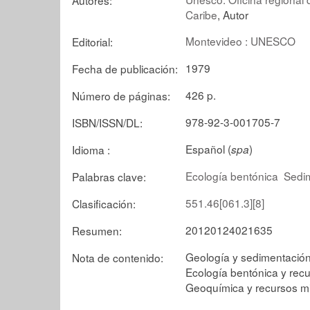
Caribe
, Autor
Montevideo : UNESCO
Editorial:
1979
Fecha de publicación:
426 p.
Número de páginas:
978-92-3-001705-7
ISBN/ISSN/DL:
Español (
)
Idioma :
spa
Ecología bentónica
Sedi
Palabras clave:
551.46[061.3][8]
Clasificación:
20120124021635
Resumen:
Geología y sedimentació
Nota de contenido:
Ecología bentónica y recu
Geoquímica y recursos m