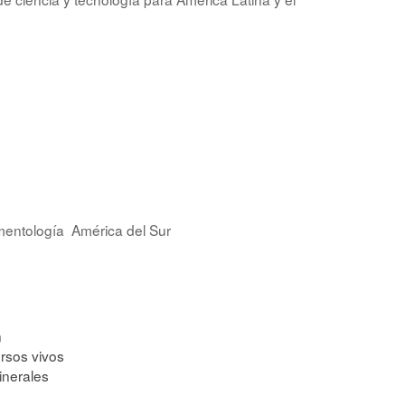
mentología
América del Sur
n
rsos vivos
inerales