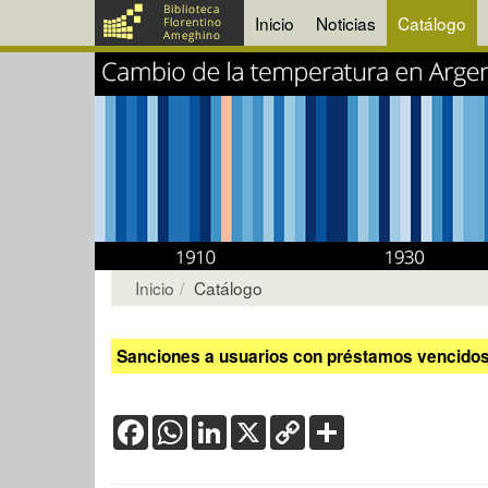
Inicio
Noticias
Catálogo
Inicio
Catálogo
Sanciones a usuarios con préstamos vencidos:
Facebook
WhatsApp
LinkedIn
X
Copy
Share
Link