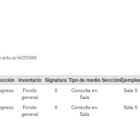
p.edu.ar/id/25366
ección
Signatura
Tipo de medio
Sección
ngreso
Fondo
0
Consulta en
Sala 5
general
Sala
ngreso
Fondo
0
Consulta en
Sala 5
general
Sala